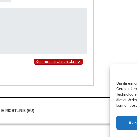
Um dir ein o
Geräteinfor
Technologien
dieser Websi
können best
E-RICHTLINIE (EU)
Akz