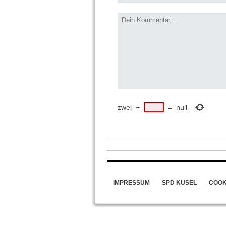
zwei
−
=
null
IMPRESSUM
SPD KUSEL
COOKI